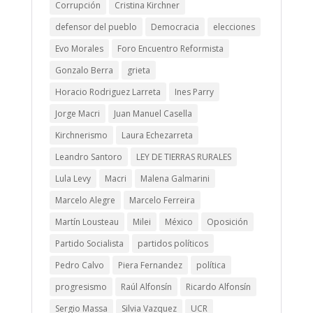
Corrupción
Cristina Kirchner
defensor del pueblo
Democracia
elecciones
Evo Morales
Foro Encuentro Reformista
Gonzalo Berra
grieta
Horacio Rodriguez Larreta
Ines Parry
Jorge Macri
Juan Manuel Casella
Kirchnerismo
Laura Echezarreta
Leandro Santoro
LEY DE TIERRAS RURALES
Lula Levy
Macri
Malena Galmarini
Marcelo Alegre
Marcelo Ferreira
Martín Lousteau
Milei
México
Oposición
Partido Socialista
partidos políticos
Pedro Calvo
Piera Fernandez
política
progresismo
Raúl Alfonsín
Ricardo Alfonsín
Sergio Massa
Silvia Vazquez
UCR