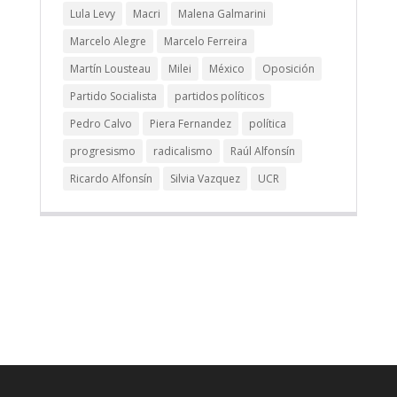
Lula Levy
Macri
Malena Galmarini
Marcelo Alegre
Marcelo Ferreira
Martín Lousteau
Milei
México
Oposición
Partido Socialista
partidos políticos
Pedro Calvo
Piera Fernandez
política
progresismo
radicalismo
Raúl Alfonsín
Ricardo Alfonsín
Silvia Vazquez
UCR