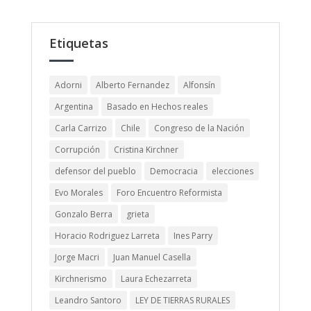
Etiquetas
Adorni
Alberto Fernandez
Alfonsín
Argentina
Basado en Hechos reales
Carla Carrizo
Chile
Congreso de la Nación
Corrupción
Cristina Kirchner
defensor del pueblo
Democracia
elecciones
Evo Morales
Foro Encuentro Reformista
Gonzalo Berra
grieta
Horacio Rodriguez Larreta
Ines Parry
Jorge Macri
Juan Manuel Casella
Kirchnerismo
Laura Echezarreta
Leandro Santoro
LEY DE TIERRAS RURALES