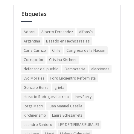
Etiquetas
Adorni
Alberto Fernandez
Alfonsín
Argentina
Basado en Hechos reales
Carla Carrizo
Chile
Congreso de la Nación
Corrupción
Cristina Kirchner
defensor del pueblo
Democracia
elecciones
Evo Morales
Foro Encuentro Reformista
Gonzalo Berra
grieta
Horacio Rodriguez Larreta
Ines Parry
Jorge Macri
Juan Manuel Casella
Kirchnerismo
Laura Echezarreta
Leandro Santoro
LEY DE TIERRAS RURALES
Lula Levy
Macri
Malena Galmarini