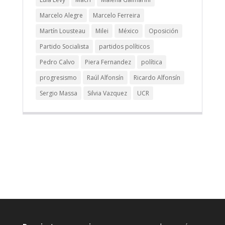
Marcelo Alegre
Marcelo Ferreira
Martín Lousteau
Milei
México
Oposición
Partido Socialista
partidos políticos
Pedro Calvo
Piera Fernandez
política
progresismo
Raúl Alfonsín
Ricardo Alfonsín
Sergio Massa
Silvia Vazquez
UCR